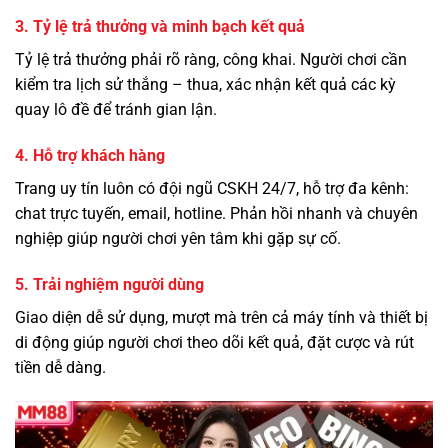
3. Tỷ lệ trả thưởng và minh bạch kết quả
Tỷ lệ trả thưởng phải rõ ràng, công khai. Người chơi cần
kiểm tra lịch sử thắng – thua, xác nhận kết quả các kỳ
quay lô đề để tránh gian lận.
4. Hỗ trợ khách hàng
Trang uy tín luôn có đội ngũ CSKH 24/7, hỗ trợ đa kênh:
chat trực tuyến, email, hotline. Phản hồi nhanh và chuyên
nghiệp giúp người chơi yên tâm khi gặp sự cố.
5. Trải nghiệm người dùng
Giao diện dễ sử dụng, mượt mà trên cả máy tính và thiết bị
di động giúp người chơi theo dõi kết quả, đặt cược và rút
tiền dễ dàng.