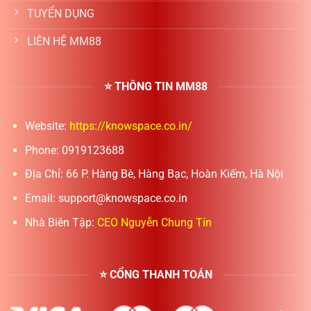
TUYỂN DỤNG
LIÊN HỆ MM88
⭐️ THÔNG TIN MM88
Website:
https://knowspace.co.in/
Phone: 0919123688
Địa Chỉ: 66 P. Hàng Bè, Hàng Bạc, Hoàn Kiếm, Hà Nội
Email:
support@knowspace.co.in
Nhà Biên Tập:
CEO Nguyễn Chung Tín
⭐️ CỔNG THANH TOÁN