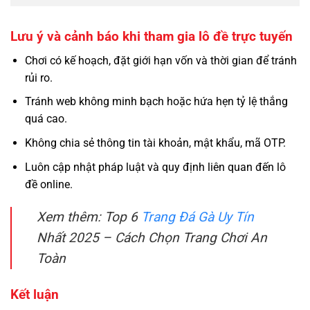
Lưu ý và cảnh báo khi tham gia lô đề trực tuyến
Chơi có kế hoạch, đặt giới hạn vốn và thời gian để tránh
rủi ro.
Tránh web không minh bạch hoặc hứa hẹn tỷ lệ thắng
quá cao.
Không chia sẻ thông tin tài khoản, mật khẩu, mã OTP.
Luôn cập nhật pháp luật và quy định liên quan đến lô
đề online.
Xem thêm: Top 6
Trang Đá Gà Uy Tín
Nhất 2025 – Cách Chọn Trang Chơi An
Toàn
Kết luận