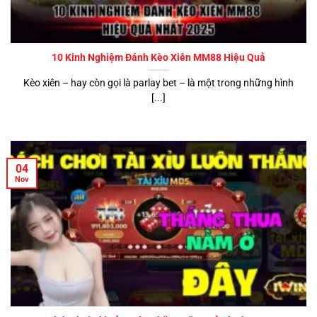
10 Kinh Nghiệm Đánh Kèo Xiên MM88 Hiệu Quả
Kèo xiên – hay còn gọi là parlay bet – là một trong những hình
[...]
04
Nov