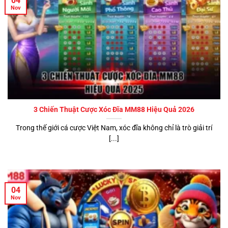
04
Nov
3 Chiến Thuật Cược Xóc Đĩa MM88 Hiệu Quả 2026
Trong thế giới cá cược Việt Nam, xóc đĩa không chỉ là trò giải trí
[...]
04
Nov