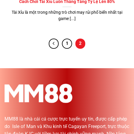
Cách Chơi Tài Xỉu Luôn Thắng Tăng Tỷ Lệ Lên 80%
Tài Xỉu là một trong những trò chơi may rủi phổ biến nhất tại
game [...]
1
2
MM88 là nhà cái cá cược trực tuyến uy tín, được cấp phép
do Isle of Man và Khu kinh tế Cagayan Freeport, trực thuộc
tập đoàn KJC với tiềm lực tài chính vững mạnh. Nền tảng