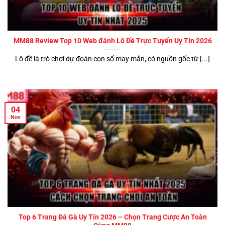
MM88 Review Top 10 Web đánh Lô Đề Trực Tuyến Uy Tín 2026
Lô đề là trò chơi dự đoán con số may mắn, có nguồn gốc từ [...]
04
Nov
Top 6 Trang Đá Gà Uy Tín 2026 – Chọn Trang Cược An Toàn