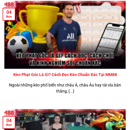
04
Nov
Kèo Phạt Góc Là Gì? Cách Đọc Kèo Chuẩn Xác Tại MM88
Ngoài những kèo phổ biến như châu Á, châu Âu hay tài xỉu bàn
thắng, [...]
04
Nov