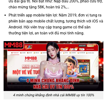
ưu đãi giá trị. Nổi bật như: Nạp đầu 200%, phao cứu trợ,
chào mừng tặng 58K, hoàn trả 2%,…
Phát triển app mobile tiện lợi: Năm 2019, đơn vị tung ra
phiên bản app mobile chất lượng, tương thích với iOS và
Android. Hội viên truy cập trang game có thể săn
thưởng tiện lợi, an toàn với đủ mọi tính năng.
4 minh chứng khẳng định nhà cái MM88 uy tín 100%