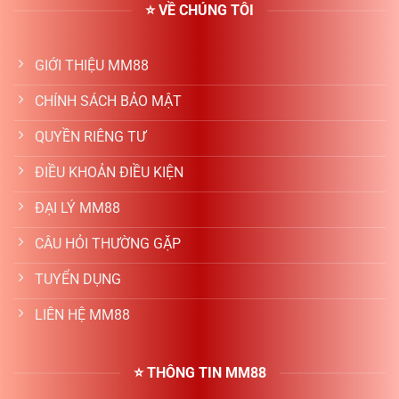
⭐️ VỀ CHÚNG TÔI
GIỚI THIỆU MM88
CHÍNH SÁCH BẢO MẬT
QUYỀN RIÊNG TƯ
ĐIỀU KHOẢN ĐIỀU KIỆN
ĐẠI LÝ MM88
CÂU HỎI THƯỜNG GẶP
TUYỂN DỤNG
LIÊN HỆ MM88
⭐️ THÔNG TIN MM88