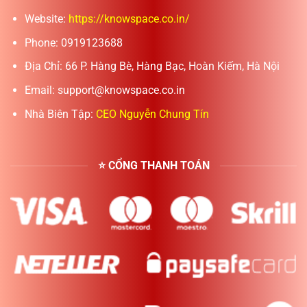
Website:
https://knowspace.co.in/
Phone: 0919123688
Địa Chỉ: 66 P. Hàng Bè, Hàng Bạc, Hoàn Kiếm, Hà Nội
Email:
support@knowspace.co.in
Nhà Biên Tập:
CEO Nguyễn Chung Tín
⭐️ CỔNG THANH TOÁN