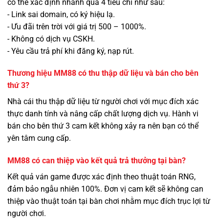
có thể xác định nhanh qua 4 tiêu chí như sau:
- Link sai domain, có ký hiệu lạ.
- Ưu đãi trên trời với giá trị 500 – 1000%.
- Không có dịch vụ CSKH.
- Yêu cầu trả phí khi đăng ký, nạp rút.
Thương hiệu MM88 có thu thập dữ liệu và bán cho bên
thứ 3?
Nhà cái thu thập dữ liệu từ người chơi với mục đích xác
thực danh tính và nâng cấp chất lượng dịch vụ. Hành vi
bán cho bên thứ 3 cam kết không xảy ra nên bạn có thể
yên tâm cung cấp.
MM88 có can thiệp vào kết quả trả thưởng tại bàn?
Kết quả ván game được xác định theo thuật toán RNG,
đảm bảo ngẫu nhiên 100%. Đơn vị cam kết sẽ không can
thiệp vào thuật toán tại bàn chơi nhằm mục đích trục lợi từ
người chơi.