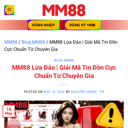
Skip
to
content
ĐĂNG NHẬP
ĐĂNG KÝ +88K
MM88
/
Blog MM88
/
MM88 Lừa Đảo | Giải Mã Tin Đồn
Cực Chuẩn Từ Chuyên Gia
BLOG MM88
MM88 Lừa Đảo | Giải Mã Tin Đồn Cực
Chuẩn Từ Chuyên Gia
POSTED ON
MAY 16, 2026
BY
NGUYỄN CHUNG TÍN
16
May