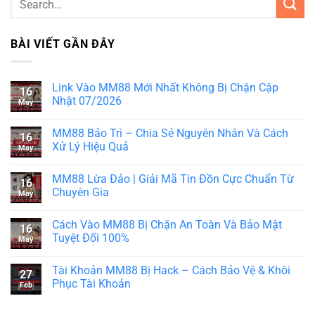
BÀI VIẾT GẦN ĐÂY
Link Vào MM88 Mới Nhất Không Bị Chặn Cập
16
Nhật 07/2026
May
MM88 Bảo Trì – Chia Sẻ Nguyên Nhân Và Cách
16
Xử Lý Hiệu Quả
May
MM88 Lừa Đảo | Giải Mã Tin Đồn Cực Chuẩn Từ
16
Chuyên Gia
May
Cách Vào MM88 Bị Chặn An Toàn Và Bảo Mật
16
Tuyệt Đối 100%
May
Tài Khoản MM88 Bị Hack – Cách Bảo Vệ & Khôi
27
Phục Tài Khoản
Feb