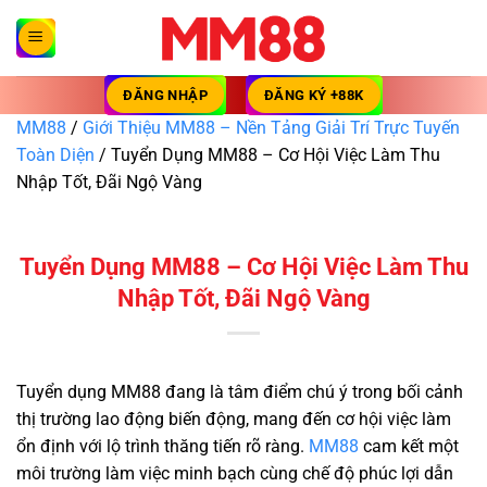
Skip
to
content
ĐĂNG NHẬP
ĐĂNG KÝ +88K
MM88
/
Giới Thiệu MM88 – Nền Tảng Giải Trí Trực Tuyến
Toàn Diện
/
Tuyển Dụng MM88 – Cơ Hội Việc Làm Thu
Nhập Tốt, Đãi Ngộ Vàng
Tuyển Dụng MM88 – Cơ Hội Việc Làm Thu
Nhập Tốt, Đãi Ngộ Vàng
Tuyển dụng MM88 đang là tâm điểm chú ý trong bối cảnh
thị trường lao động biến động, mang đến cơ hội việc làm
ổn định với lộ trình thăng tiến rõ ràng.
MM88
cam kết một
môi trường làm việc minh bạch cùng chế độ phúc lợi dẫn