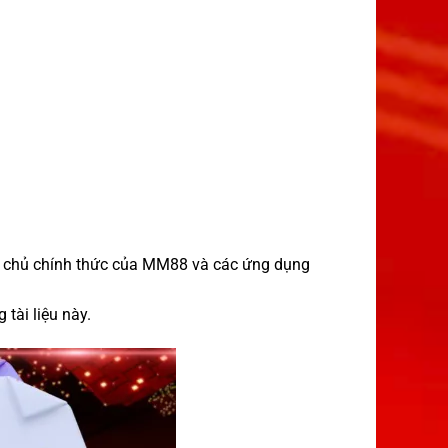
ng chủ chính thức của MM88 và các ứng dụng
tài liệu này.