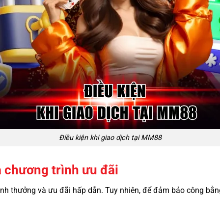
Điều kiện khi giao dịch tại MM88
 chương trình ưu đãi
nh thưởng và ưu đãi hấp dẫn. Tuy nhiên, để đảm bảo công bằng,