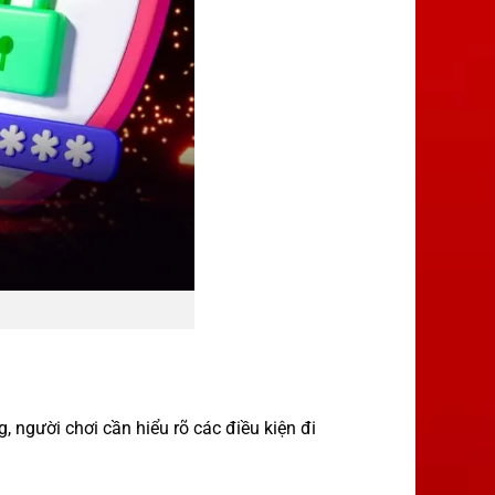
 người chơi cần hiểu rõ các điều kiện đi