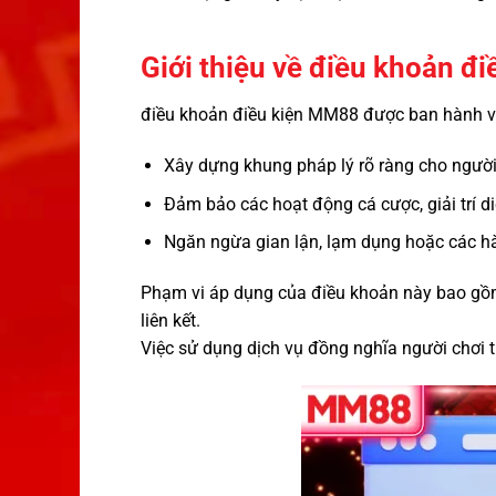
Giới thiệu về điều khoản đ
điều khoản điều kiện MM88 được ban hành vớ
Xây dựng khung pháp lý rõ ràng cho người
Đảm bảo các hoạt động cá cược, giải trí d
Ngăn ngừa gian lận, lạm dụng hoặc các hàn
Phạm vi áp dụng của điều khoản này bao gồm
liên kết.
Việc sử dụng dịch vụ đồng nghĩa người chơi t