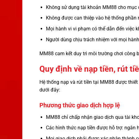
Không sử dụng tài khoản MM88 cho mục đí
Không được can thiệp vào hệ thống phần m
Mọi hành vi vi phạm có thể dẫn đến việc k
Người dùng chịu trách nhiệm với mọi hành
MM88 cam kết duy trì môi trường chơi công b
Quy định về nạp tiền, rút ti
Hệ thống nạp và rút tiền tại MM88 được thiết
dưới đây:
Phương thức giao dịch hợp lệ
MM88 chỉ chấp nhận giao dịch qua tài kho
Các hình thức nạp tiền được hỗ trợ: ngân h
Mọi giao dịch phải được xác nhận thành c