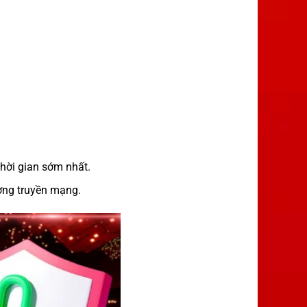
thời gian sớm nhất.
ờng truyền mạng.