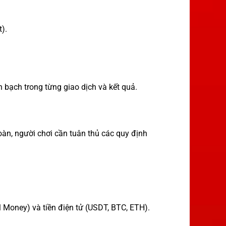
).
bạch trong từng giao dịch và kết quả.
oàn, người chơi cần tuân thủ các quy định
l Money) và tiền điện tử (USDT, BTC, ETH).