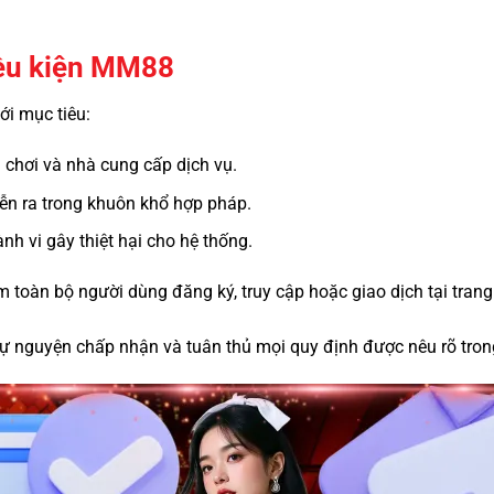
iều kiện MM88
i mục tiêu:
 chơi và nhà cung cấp dịch vụ.
iễn ra trong khuôn khổ hợp pháp.
h vi gây thiệt hại cho hệ thống.
 toàn bộ người dùng đăng ký, truy cập hoặc giao dịch tại tra
ự nguyện chấp nhận và tuân thủ mọi quy định được nêu rõ trong 