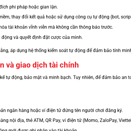
ch phi pháp hoặc gian lận.
ềm, thay đổi kết quả hoặc sử dụng công cụ tự động (bot, script
hóa tài khoản vĩnh viễn mà không cần thông báo trước.
 động và quyết định đặt cược của mình.
ằng, áp dụng hệ thống kiểm soát tự động để đảm bảo tính minh 
ền và giao dịch tài chính
 kế tự động, bảo mật và minh bạch. Tuy nhiên, để đảm bảo an t
ản ngân hàng hoặc ví điện tử đứng tên người chơi đăng ký.
àng nội địa, thẻ ATM, QR Pay, ví điện tử (Momo, ZaloPay, Viette
ông mới được ghi nhận vào tài khoản.