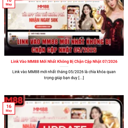
16
May
Link Vào MM88 Mới Nhất Không Bị Chặn Cập Nhật 07/2026
Link vào MM88 mới nhất tháng 05/2026 là chìa khóa quan
trọng giúp bạn duy [...]
16
May