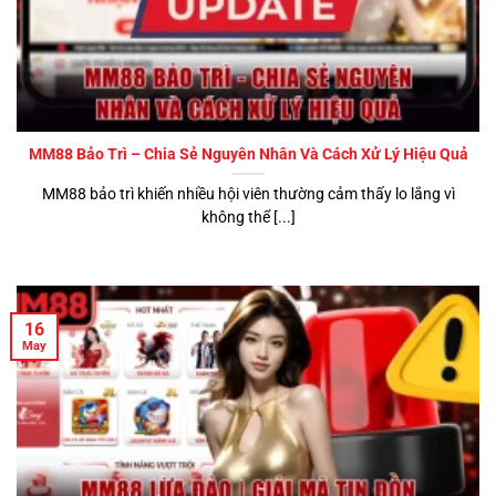
MM88 Bảo Trì – Chia Sẻ Nguyên Nhân Và Cách Xử Lý Hiệu Quả
MM88 bảo trì khiến nhiều hội viên thường cảm thấy lo lắng vì
không thể [...]
16
May