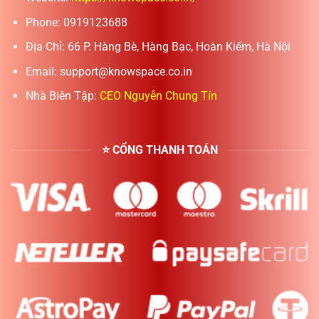
Phone: 0919123688
Địa Chỉ: 66 P. Hàng Bè, Hàng Bạc, Hoàn Kiếm, Hà Nội
Email:
support@knowspace.co.in
Nhà Biên Tập:
CEO Nguyễn Chung Tín
⭐️ CỔNG THANH TOÁN