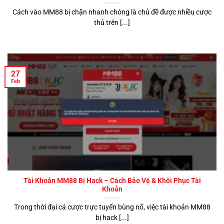
Cách vào MM88 bị chặn nhanh chóng là chủ đề được nhiều cược
thủ trên [...]
27
Feb
Tài Khoản MM88 Bị Hack – Cách Bảo Vệ & Khôi Phục Tài
Khoản
Trong thời đại cá cược trực tuyến bùng nổ, việc tài khoản MM88
bị hack [...]