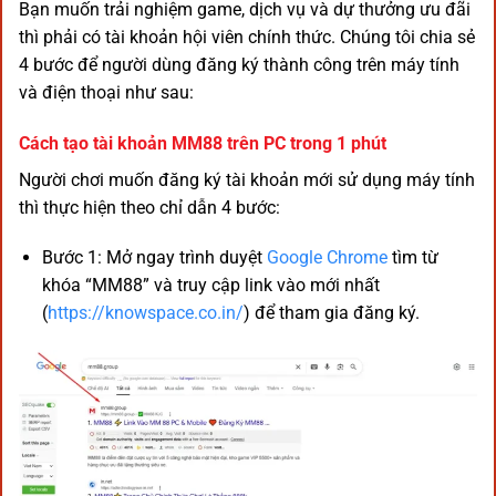
Bạn muốn trải nghiệm game, dịch vụ và dự thưởng ưu đãi
thì phải có tài khoản hội viên chính thức. Chúng tôi chia sẻ
4 bước để người dùng đăng ký thành công trên máy tính
và điện thoại như sau:
Cách tạo tài khoản MM88 trên PC trong 1 phút
Người chơi muốn đăng ký tài khoản mới sử dụng máy tính
thì thực hiện theo chỉ dẫn 4 bước:
Bước 1: Mở ngay trình duyệt
Google Chrome
tìm từ
khóa “MM88” và truy cập link vào mới nhất
(
https://knowspace.co.in/
) để tham gia đăng ký.