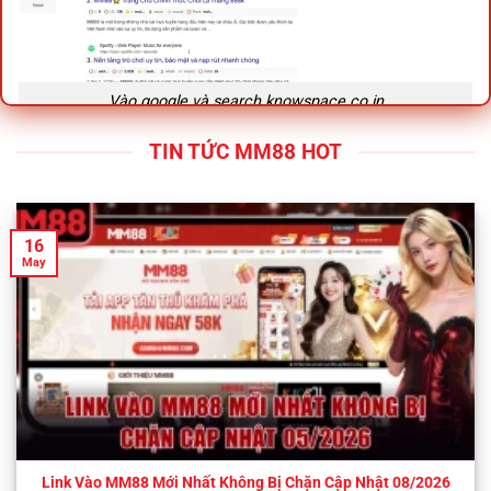
Vào google và search knowspace.co.in
TIN TỨC MM88 HOT
Bước 2: Biểu mẫu thông tin hiển thị, bạn điền các dữ
liệu theo hướng dẫn trong bảng dưới đây:
16
Thông
May
Điều kiện
tin
Tên
Độ dài trong khoảng 5 – 15 ký tự, bao gồm chữ
người
cái thường, hoa và số, không chứa ký hiệu đặc
dùng
biệt.
Mật
Độ dài từ 6 – 16 ký tự, nên kết hợp cả chữ và số
khẩu
để tăng độ mạnh.
Họ và
Họ và tên của chính bạn, phải trùng với chủ tài
Link Vào MM88 Mới Nhất Không Bị Chặn Cập Nhật 08/2026
tên
khoản ngân hàng.