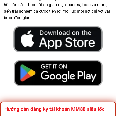
hũ, bắn cá… được tối ưu giao diện, bảo mật cao và mang
đến trải nghiệm cá cược tiện lợi mọi lúc mọi nơi chỉ với vài
bước đơn giản!
Hướng dẫn đăng ký tài khoản MM88 siêu tốc